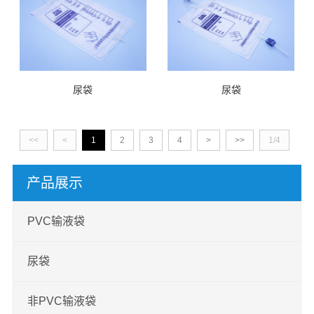
尿袋
尿袋
<<
<
1
2
3
4
>
>>
1/4
产品展示
PVC输液袋
尿袋
非PVC输液袋